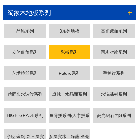
+
蜀象木地板系列
晶钻系列
B系列地板
高光镜面系列
立体倒角系列
彩板系列
同步对纹系列
艺术拉丝系列
Future系列
手抓纹系列
仿同步水波纹系列
卓越、水晶面系列
水洗基材系列
HIGH-GRADE系列
鱼骨拼系列/人字拼系
高光钻石面G系列
列
净醛·金钢·新三层实
多层实木—净醛·金钢