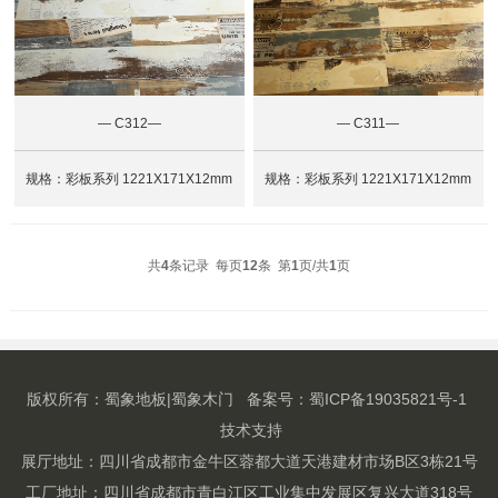
— C312—
— C311—
规格：彩板系列 1221X171X12mm
规格：彩板系列 1221X171X12mm
共
4
条记录 每页
12
条 第
1
页/共
1
页
版权所有：蜀象地板|蜀象木门 备案号：
蜀ICP备19035821号-1
技术支持
展厅地址：四川省成都市金牛区蓉都大道天港建材市场B区3栋21号
工厂地址：四川省成都市青白江区工业集中发展区复兴大道318号